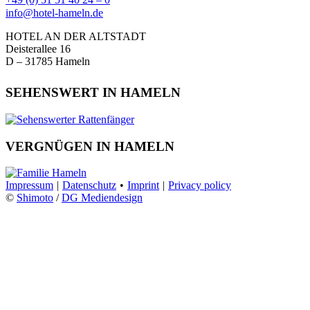
info@hotel-hameln.de
HOTEL AN DER ALTSTADT
Deisterallee 16
D – 31785 Hameln
SEHENSWERT IN HAMELN
VERGNÜGEN IN HAMELN
Impressum
|
Datenschutz
•
Imprint
|
Privacy policy
©
Shimoto
/
DG Mediendesign